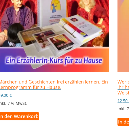
Märchen und Geschichten frei erzählen lernen. Ein
Wer d
Lernprogramm für zu Hause.
ihr 
Weis
69,00
€
12,50
inkl. 7 % MwSt.
inkl.
In den Warenkorb
In d