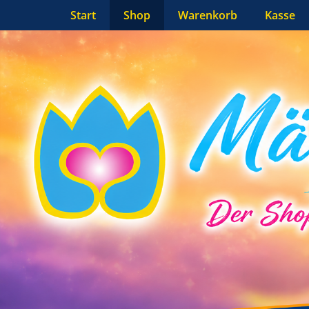
Primäres Menü
Zum
Start
Shop
Warenkorb
Kasse
Inhalt
springen