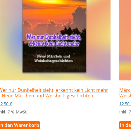
Wer nur Dunkelheit sieht, erkennt kein Licht mehr
Märc
– Neue Märchen und Weisheitsgeschichten
Weis
12,50
€
12,50
inkl. 7 % MwSt.
inkl.
In den Warenkorb
In d