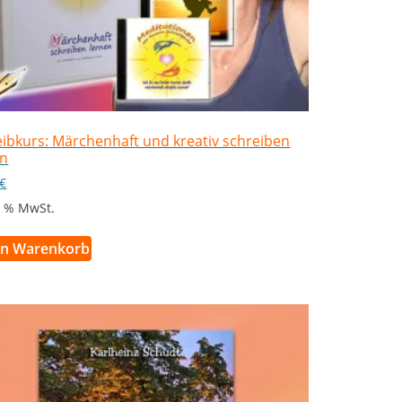
ibkurs: Märchenhaft und kreativ schreiben
en
€
 7 % MwSt.
en Warenkorb