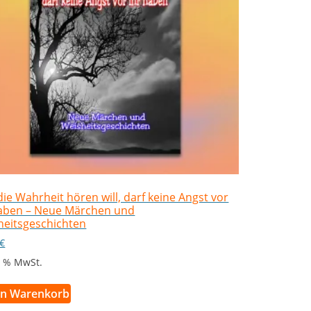
ie Wahrheit hören will, darf keine Angst vor
haben – Neue Märchen und
heitsgeschichten
€
 7 % MwSt.
en Warenkorb