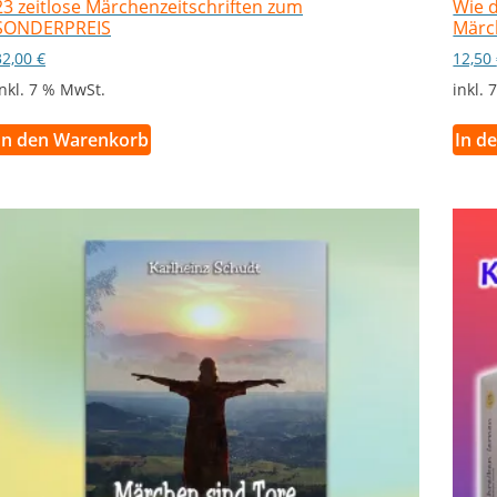
23 zeitlose Märchenzeitschriften zum
Wie 
SONDERPREIS
Märc
32,00
€
12,50
inkl. 7 % MwSt.
inkl.
In den Warenkorb
In d