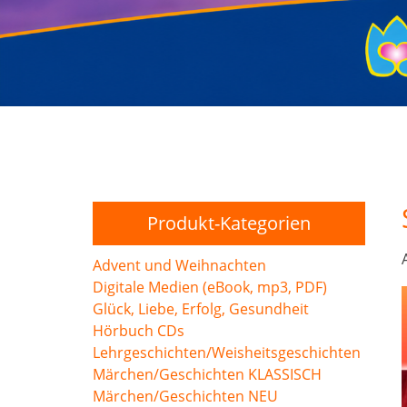
Produkt-Kategorien
Advent und Weihnachten
Digitale Medien (eBook, mp3, PDF)
Glück, Liebe, Erfolg, Gesundheit
Hörbuch CDs
Lehrgeschichten/Weisheitsgeschichten
Märchen/Geschichten KLASSISCH
Märchen/Geschichten NEU