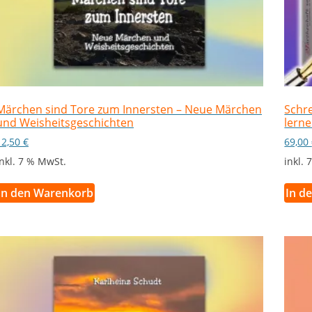
Märchen sind Tore zum Innersten – Neue Märchen
Schre
und Weisheitsgeschichten
lern
12,50
€
69,00
inkl. 7 % MwSt.
inkl.
In den Warenkorb
In d