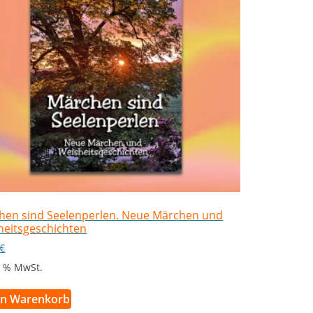
hen sind Seelenperlen. Neue Märchen und
heitsgeschichten
€
 7 % MwSt.
en Warenkorb