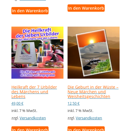
In den Warenkorb
In den Warenkorb
Heilkraft der 7 Urbilder
Die Geburt in der Wüste –
des Märchens und
Neue Märchen und
Lebens
Weisheitsgeschichten
49,00
€
12,50
€
inkl. 7 % MwSt.
inkl. 7 % MwSt.
zzgl.
Versandkosten
zzgl.
Versandkosten
In den Warenkorb
In den Warenkorb