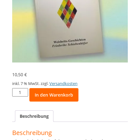
10,50
€
inkl. 7 % MwSt.
zzgl.
Versandkosten
Herzenstropfen
In den Warenkorb
für
die
Seelenfreude
Beschreibung
-
Geschichten
und
Beschreibung
Gedichte