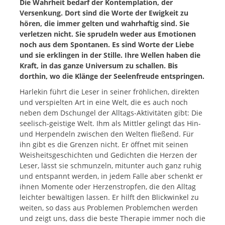
Die Wahrheit bedarf der Kontemplation, der
Menge
Versenkung. Dort sind die Worte der Ewigkeit zu
hören, die immer gelten und wahrhaftig sind. Sie
verletzen nicht. Sie sprudeln weder aus Emotionen
noch aus dem Spontanen. Es sind Worte der Liebe
und sie erklingen in der Stille. Ihre Wellen haben die
Kraft, in das ganze Universum zu schallen. Bis
dorthin, wo die Klänge der Seelenfreude entspringen.
Harlekin führt die Leser in seiner fröhlichen, direkten
und verspielten Art in eine Welt, die es auch noch
neben dem Dschungel der Alltags-Aktivitäten gibt: Die
seelisch-geistige Welt. Ihm als Mittler gelingt das Hin-
und Herpendeln zwischen den Welten fließend. Für
ihn gibt es die Grenzen nicht. Er öffnet mit seinen
Weisheitsgeschichten und Gedichten die Herzen der
Leser, lässt sie schmunzeln, mitunter auch ganz ruhig
und entspannt werden, in jedem Falle aber schenkt er
ihnen Momente oder Herzenstropfen, die den Alltag
leichter bewältigen lassen. Er hilft den Blickwinkel zu
weiten, so dass aus Problemen Problemchen werden
und zeigt uns, dass die beste Therapie immer noch die