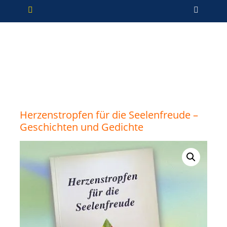
Primäres Menü
Zum
Such
Inhalt
springen
Herzenstropfen für die Seelenfreude –
Geschichten und Gedichte