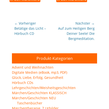
Beitragsnavigation
← Vorheriger
Nächster →
Vorheriger
Nächster
Betätige das Licht –
Auf zum Heiligen Berg
Beitrag:
Beitrag:
Hörbuch CD
Deiner Seele! Die
Bergmeditation.
Produkt-Kategorien
Advent und Weihnachten
Digitale Medien (eBook, mp3, PDF)
Glück, Liebe, Erfolg, Gesundheit
Hörbuch CDs
Lehrgeschichten/Weisheitsgeschichten
Märchen/Geschichten KLASSISCH
Märchen/Geschichten NEU
Taschenbücher
Märchentherapie, 7 Urbilder