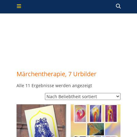
Primäres Menü
Zum
Such
Inhalt
springen
Märchentherapie, 7 Urbilder
Nach
Alle 11 Ergebnisse werden angezeigt
Beliebtheit
sortiert