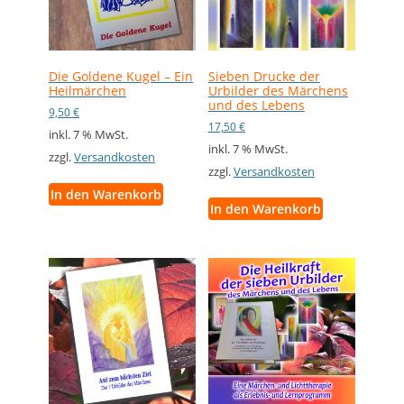
Die Goldene Kugel – Ein
Sieben Drucke der
Heilmärchen
Urbilder des Märchens
und des Lebens
9,50
€
17,50
€
inkl. 7 % MwSt.
inkl. 7 % MwSt.
zzgl.
Versandkosten
zzgl.
Versandkosten
In den Warenkorb
In den Warenkorb