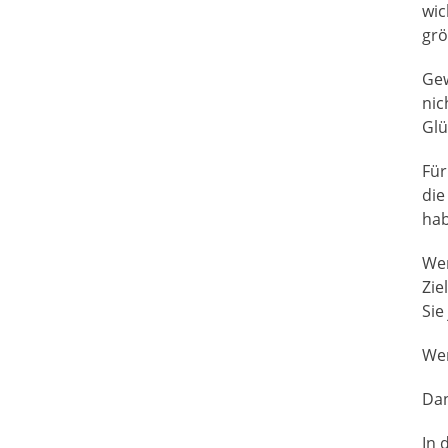
wic
grö
Gew
nic
Glü
Für
die
hab
Wen
Zie
Sie
Wen
Dan
In 