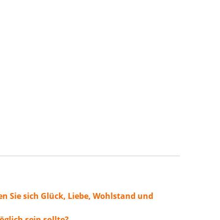
-
r
k,
,
g
ndheit
ge
n Sie sich Glück, Liebe, Wohlstand und
glich sein sollte?