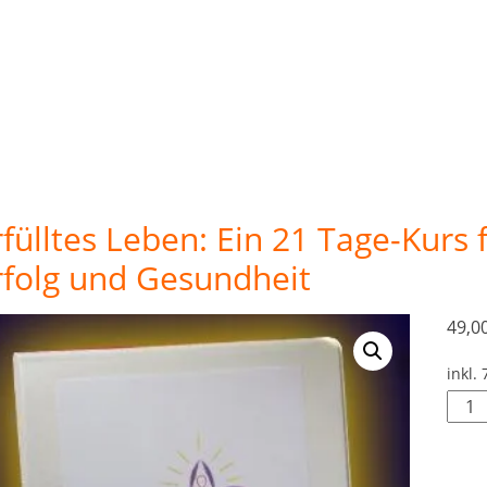
rfülltes Leben: Ein 21 Tage-Kurs 
rfolg und Gesundheit
49,0
inkl.
Erfül
Lebe
Ein
21