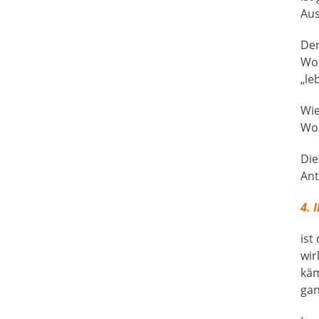
Aus
Der
Woh
„le
Wie
Woh
Die
Ant
4. 
ist
wir
käm
gan