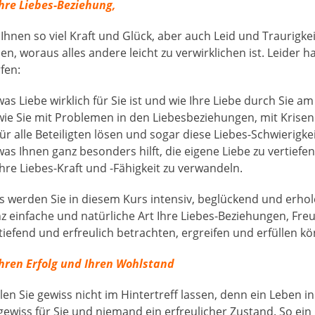
Ihre Liebes-Beziehung,
 Ihnen so viel Kraft und Glück, aber auch Leid und Traurigke
en, woraus alles andere leicht zu verwirklichen ist. Leider h
fen:
was Liebe wirklich für Sie ist und wie Ihre Liebe durch Sie 
wie Sie mit Problemen in den Liebesbeziehungen, mit Kris
für alle Beteiligten lösen und sogar diese Liebes-Schwieri
was Ihnen ganz besonders hilft, die eigene Liebe zu vertief
Ihre Liebes-Kraft und -Fähigkeit zu verwandeln.
s werden Sie in diesem Kurs intensiv, beglückend und erhole
z einfache und natürliche Art Ihre Liebes-Beziehungen, F
tiefend und erfreulich betrachten, ergreifen und erfüllen k
Ihren Erfolg und Ihren Wohlstand
len Sie gewiss nicht im Hintertreff lassen, denn ein Leben 
 gewiss für Sie und niemand ein erfreulicher Zustand. So ei