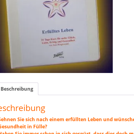
Tage
Kurs
für
meh
Glüc
Liebe
Erfol
und
Gesu
Men
Beschreibung
eschreibung
Sehnen Sie sich nach einem erfüllten Leben und wünsche
Gesundheit in Fülle?
Haben Sie immer schon in sich gespürt, dass dies doch mö