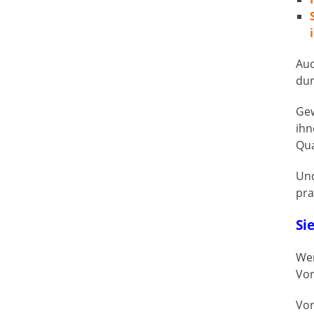
Auc
dur
Gew
ihn
Qua
Und
pra
Si
Wen
Vor
Vor