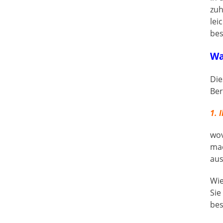
zu
lei
bes
Wa
Die
Ber
1. 
wov
mac
aus
Wie
Sie
bes