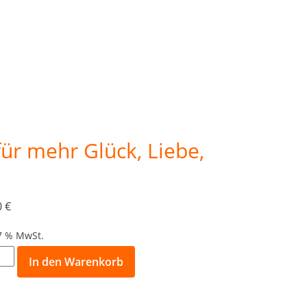
für mehr Glück, Liebe,
0
€
 7 % MwSt.
ltes
In den Warenkorb
n: