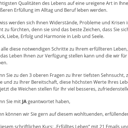
htigsten Qualitäten des Lebens auf eine ureigene Art in Ihn
ßeren Erfüllung im Alltag und Beruf leben werden.
iss werden sich Ihnen Widerstände, Probleme und Krisen in
ht zu fürchten, denn sie sind das beste Zeichen, dass Sie si
ck, Liebe, Erfolg und Harmonie in Leib und Seele.
 alle diese notwendigen Schritte zu Ihrem erfüllteren Lebe
 das Leben Ihnen zur Verfügung stellen kann und die wir fü
en.
n Sie zu den 3 oberen Fragen zu Ihrer tiefsten Sehnsucht, 
le und zu Ihrer Bereitschaft, diese höchsten Werte Ihres Le
 jetzt die Weichen stellen für Ihr viel besseres, zufriedenst
n Sie mit
JA
geantwortet haben,
n können wir Sie gern auf diesem wohltuenden, erfüllende
diesem schriftlichen Kurs: „Erfülltes Leben“ mit 21 Email