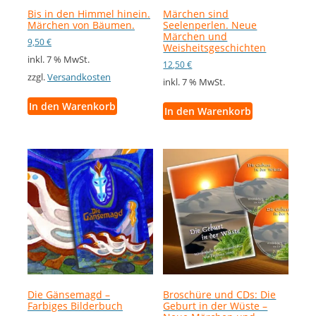
Bis in den Himmel hinein.
Märchen sind
Märchen von Bäumen.
Seelenperlen. Neue
Märchen und
9,50
€
Weisheitsgeschichten
inkl. 7 % MwSt.
12,50
€
zzgl.
Versandkosten
inkl. 7 % MwSt.
In den Warenkorb
In den Warenkorb
Die Gänsemagd –
Broschüre und CDs: Die
Farbiges Bilderbuch
Geburt in der Wüste –