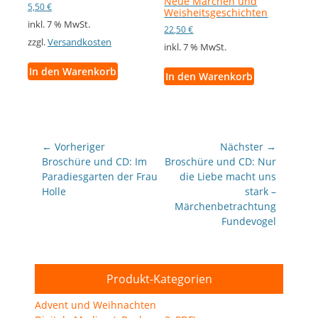
Neue Märchen und
5,50
€
Weisheitsgeschichten
inkl. 7 % MwSt.
22,50
€
zzgl.
Versandkosten
inkl. 7 % MwSt.
In den Warenkorb
In den Warenkorb
Beitragsnavigation
← Vorheriger
Nächster →
Vorheriger
Nächster
Broschüre und CD: Im
Broschüre und CD: Nur
Beitrag:
Beitrag:
Paradiesgarten der Frau
die Liebe macht uns
Holle
stark –
Märchenbetrachtung
Fundevogel
Produkt-Kategorien
Advent und Weihnachten