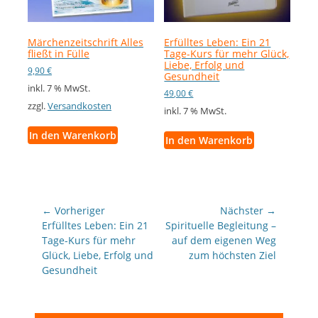
Märchenzeitschrift Alles
Erfülltes Leben: Ein 21
fließt in Fülle
Tage-Kurs für mehr Glück,
Liebe, Erfolg und
9,90
€
Gesundheit
inkl. 7 % MwSt.
49,00
€
zzgl.
Versandkosten
inkl. 7 % MwSt.
In den Warenkorb
In den Warenkorb
Beitragsnavigation
← Vorheriger
Nächster →
Vorheriger
Nächster
Erfülltes Leben: Ein 21
Spirituelle Begleitung –
Beitrag:
Beitrag:
Tage-Kurs für mehr
auf dem eigenen Weg
Glück, Liebe, Erfolg und
zum höchsten Ziel
Gesundheit