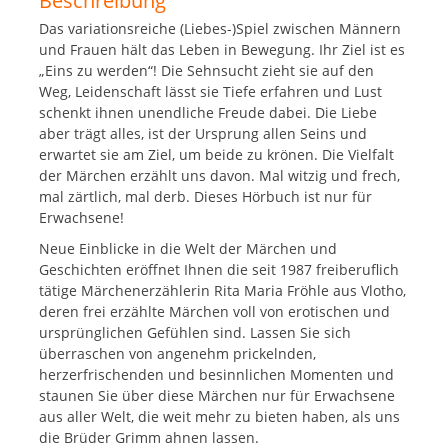
Beschreibung
Als
Das variationsreiche (Liebes-)Spiel zwischen Männern
mp3
und Frauen hält das Leben in Bewegung. Ihr Ziel ist es
Audio
„Eins zu werden“! Die Sehnsucht zieht sie auf den
zum
Weg, Leidenschaft lässt sie Tiefe erfahren und Lust
Download
schenkt ihnen unendliche Freude dabei. Die Liebe
Menge
aber trägt alles, ist der Ursprung allen Seins und
erwartet sie am Ziel, um beide zu krönen. Die Vielfalt
der Märchen erzählt uns davon. Mal witzig und frech,
mal zärtlich, mal derb. Dieses Hörbuch ist nur für
Erwachsene!
Neue Einblicke in die Welt der Märchen und
Geschichten eröffnet Ihnen die seit 1987 freiberuflich
tätige Märchenerzählerin Rita Maria Fröhle aus Vlotho,
deren frei erzählte Märchen voll von erotischen und
ursprünglichen Gefühlen sind. Lassen Sie sich
überraschen von angenehm prickelnden,
herzerfrischenden und besinnlichen Momenten und
staunen Sie über diese Märchen nur für Erwachsene
aus aller Welt, die weit mehr zu bieten haben, als uns
die Brüder Grimm ahnen lassen.