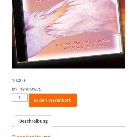
10,00
€
inkl. 19 % MwSt.
Erotische
In den Warenkorb
Märchen
von
Liebe,
Beschreibung
Lust
und
Leidenschaft.