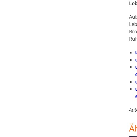
Leb
Auß
Leb
Bro
Ruh
Aut
Ä