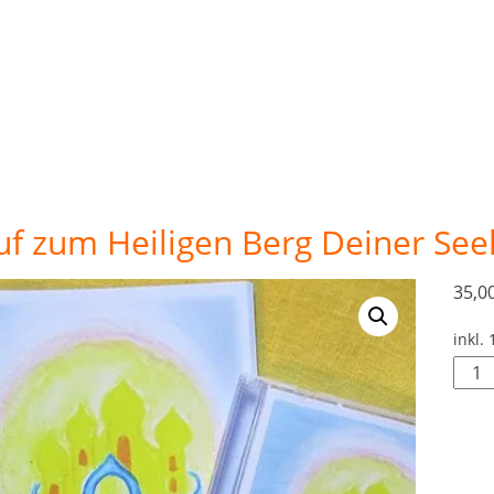
uf zum Heiligen Berg Deiner See
35,0
inkl.
Auf
zum
Heili
Berg
Dein