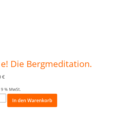
le! Die Bergmeditation.
0
€
 19 % MwSt.
In den Warenkorb
gen
er