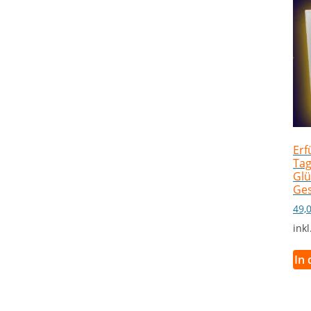
Erf
Tag
Glü
Ge
49,
ink
In