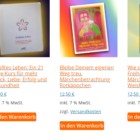
Bleibe Deinem eigenen
ülltes Leben: Ein 21
Wie 
Weg treu.
e-Kurs für mehr
Freih
Märchenbetrachtung
ck, Liebe, Erfolg und
Märc
Rotkäppchen
sundheit
Weis
12,50
€
00
€
12,50
inkl. 7 % MwSt.
l. 7 % MwSt.
inkl.
zzgl.
Versandkosten
 den Warenkorb
In d
In den Warenkorb