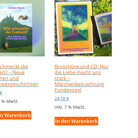
schmeckt die
Broschüre und CD: Nur
eit? – Neue
die Liebe macht uns
hen und
stark –
heitsgeschichten
Märchenbetrachtung
Fundevogel
€
24,70
€
 7 % MwSt.
inkl. 7 % MwSt.
en Warenkorb
In den Warenkorb