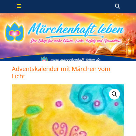
Primäres Menü
Zum
Such
Inhalt
springen
Adventskalender mit Märchen vom
Licht