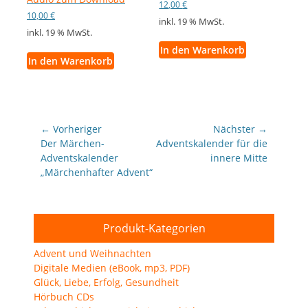
12,00
€
10,00
€
inkl. 19 % MwSt.
inkl. 19 % MwSt.
In den Warenkorb
In den Warenkorb
Beitragsnavigation
← Vorheriger
Nächster →
Vorheriger
Nächster
Der Märchen-
Adventskalender für die
Beitrag:
Beitrag:
Adventskalender
innere Mitte
„Märchenhafter Advent“
Produkt-Kategorien
Advent und Weihnachten
Digitale Medien (eBook, mp3, PDF)
Glück, Liebe, Erfolg, Gesundheit
Hörbuch CDs