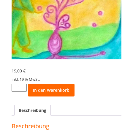
19,00
€
inkl. 19 % MwSt.
Adventskalender
In den Warenkorb
mit
Märchen
vom
Beschreibung
Licht
Menge
Beschreibung