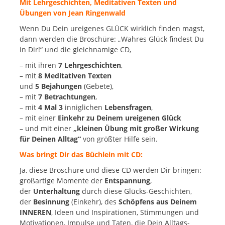
Mit Lehrgeschichten, Meditativen Texten und
Dir!
Übungen von Jean Ringenwald
Menge
Wenn Du Dein ureigenes GLÜCK wirklich finden magst,
dann werden die Broschüre: „Wahres Glück findest Du
in Dir!“ und die gleichnamige CD,
– mit ihren
7 Lehrgeschichten
,
– mit
8 Meditativen Texten
und
5 Bejahungen
(Gebete),
– mit
7 Betrachtungen
,
– mit
4 Mal 3
inniglichen
Lebensfragen
,
– mit einer
Einkehr zu Deinem ureigenen Glück
– und mit einer
„kleinen Übung mit großer Wirkung
für Deinen Alltag“
von größter Hilfe sein.
Was bringt Dir das Büchlein mit CD:
Ja, diese Broschüre und diese CD werden Dir bringen:
großartige Momente der
Entspannung
,
der
Unterhaltung
durch diese Glücks-Geschichten,
der
Besinnung
(Einkehr), des
Schöpfens aus Deinem
INNEREN
, Ideen und Inspirationen, Stimmungen und
Motivationen, Impulse und Taten, die Dein Alltags-