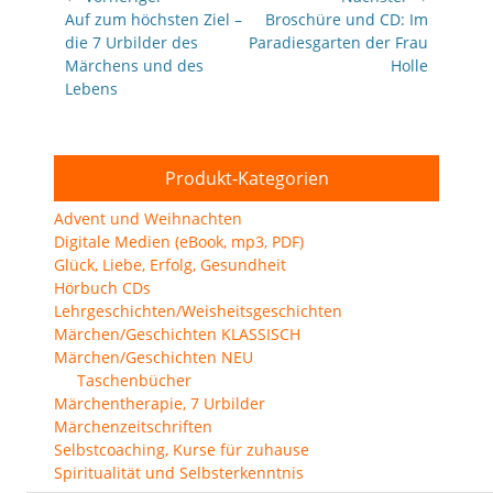
Vorheriger
Nächster
Auf zum höchsten Ziel –
Broschüre und CD: Im
Beitrag:
Beitrag:
die 7 Urbilder des
Paradiesgarten der Frau
Märchens und des
Holle
Lebens
Produkt-Kategorien
Advent und Weihnachten
Digitale Medien (eBook, mp3, PDF)
Glück, Liebe, Erfolg, Gesundheit
Hörbuch CDs
Lehrgeschichten/Weisheitsgeschichten
Märchen/Geschichten KLASSISCH
Märchen/Geschichten NEU
Taschenbücher
Märchentherapie, 7 Urbilder
Märchenzeitschriften
Selbstcoaching, Kurse für zuhause
Spiritualität und Selbsterkenntnis