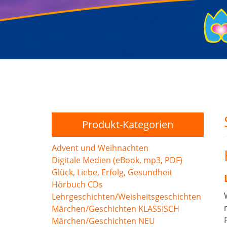
Produkt-Kategorien
Advent und Weihnachten
Digitale Medien (eBook, mp3, PDF)
Glück, Liebe, Erfolg, Gesundheit
Hörbuch CDs
Lehrgeschichten/Weisheitsgeschichten
Märchen/Geschichten KLASSISCH
Märchen/Geschichten NEU