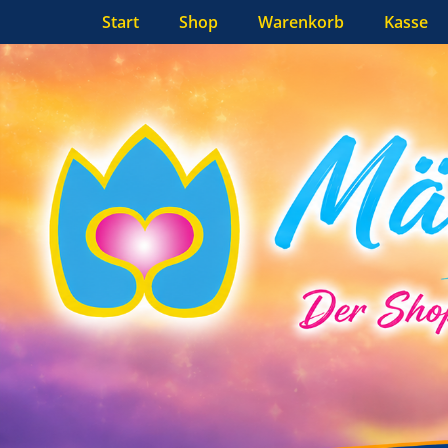
Primäres Menü
Zum
Start
Shop
Warenkorb
Kasse
Inhalt
springen