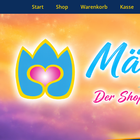
Primäres Menü
Zum
Start
Shop
Warenkorb
Kasse
Inhalt
springen