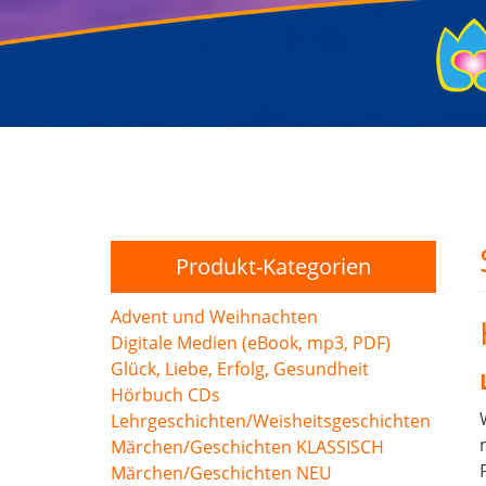
Produkt-Kategorien
Advent und Weihnachten
Digitale Medien (eBook, mp3, PDF)
Glück, Liebe, Erfolg, Gesundheit
Hörbuch CDs
Lehrgeschichten/Weisheitsgeschichten
Märchen/Geschichten KLASSISCH
Märchen/Geschichten NEU