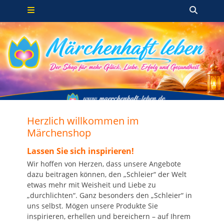
Primäres Menü
Zum
Such
Inhalt
springen
Herzlich willkommen im
Märchenshop
Lassen Sie sich inspirieren!
Wir hoffen von Herzen, dass unsere Angebote
dazu beitragen können, den „Schleier“ der Welt
etwas mehr mit Weisheit und Liebe zu
„durchlichten“. Ganz besonders den „Schleier“ in
uns selbst. Mögen unsere Produkte Sie
inspirieren, erhellen und bereichern – auf Ihrem