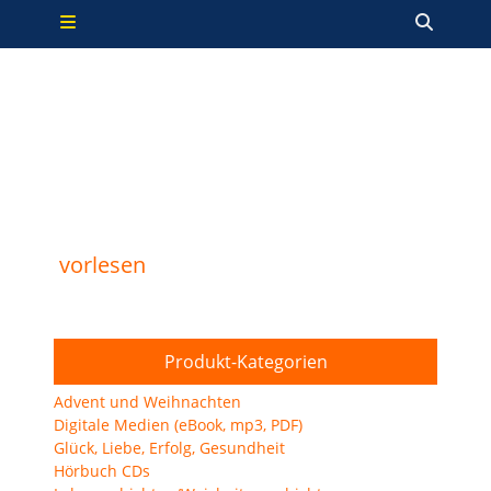
Primäres Menü
Zum
Such
Inhalt
springen
vorlesen
Produkt-Kategorien
Advent und Weihnachten
Digitale Medien (eBook, mp3, PDF)
Glück, Liebe, Erfolg, Gesundheit
Hörbuch CDs