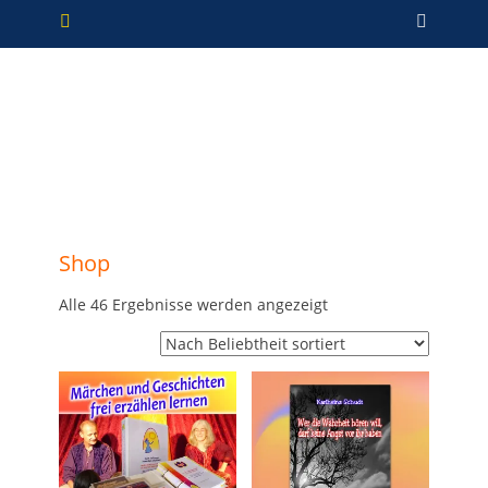
Primäres Menü
Zum
Such
Inhalt
springen
Shop
Nach
Alle 46 Ergebnisse werden angezeigt
Beliebtheit
sortiert