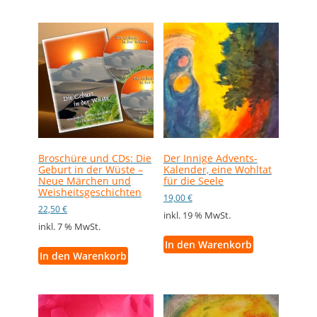
Broschüre und CDs: Die
Der Innige Advents-
Geburt in der Wüste –
Kalender, eine Wohltat
Neue Märchen und
für die Seele
Weisheitsgeschichten
19,00
€
22,50
€
inkl. 19 % MwSt.
inkl. 7 % MwSt.
In den Warenkorb
In den Warenkorb