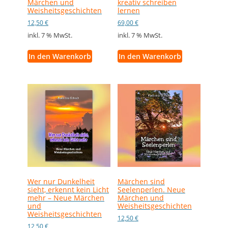
Märchen und
kreativ schreiben
Weisheitsgeschichten
lernen
12,50
€
69,00
€
inkl. 7 % MwSt.
inkl. 7 % MwSt.
In den Warenkorb
In den Warenkorb
Wer nur Dunkelheit
Märchen sind
sieht, erkennt kein Licht
Seelenperlen. Neue
mehr – Neue Märchen
Märchen und
und
Weisheitsgeschichten
Weisheitsgeschichten
12,50
€
12,50
€