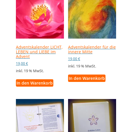
Adventskalender LICHT,
Adventskalender für die
LEBEN und LIEBE im
innere Mitte
Advent
19,00
€
19,00
€
inkl. 19 % MwSt.
inkl. 19 % MwSt.
In den Warenkorb
In den Warenkorb