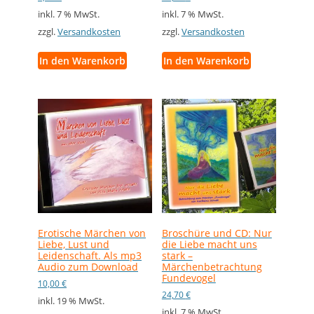
inkl. 7 % MwSt.
inkl. 7 % MwSt.
zzgl.
Versandkosten
zzgl.
Versandkosten
In den Warenkorb
In den Warenkorb
Erotische Märchen von
Broschüre und CD: Nur
Liebe, Lust und
die Liebe macht uns
Leidenschaft. Als mp3
stark –
Audio zum Download
Märchenbetrachtung
Fundevogel
10,00
€
24,70
€
inkl. 19 % MwSt.
inkl. 7 % MwSt.