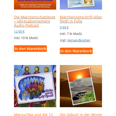
Die Märchenschatzkiste
Märchenzeitschrift Alles
– Jahresabonnement
fließt in Fülle
Audio-Podcast
9,90
€
12,00
€
inkl. 7 % MwSt.
inkl. 19 % MwSt.
zzgl.
Versandkosten
In den Warenkorb
In den Warenkorb
Maruschka und die 12
Die Geburt in der Wüste