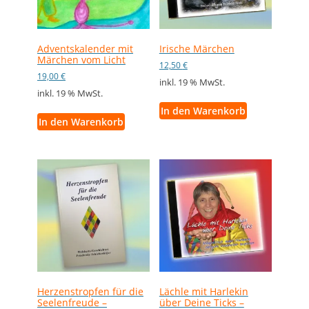
Adventskalender mit
Irische Märchen
Märchen vom Licht
12,50
€
19,00
€
inkl. 19 % MwSt.
inkl. 19 % MwSt.
In den Warenkorb
In den Warenkorb
Herzenstropfen für die
Lächle mit Harlekin
Seelenfreude –
über Deine Ticks –