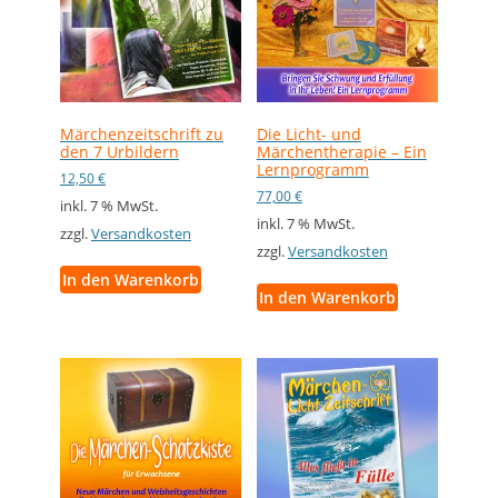
Märchenzeitschrift zu
Die Licht- und
den 7 Urbildern
Märchentherapie – Ein
Lernprogramm
12,50
€
77,00
€
inkl. 7 % MwSt.
inkl. 7 % MwSt.
zzgl.
Versandkosten
zzgl.
Versandkosten
In den Warenkorb
In den Warenkorb