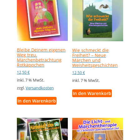
Bleibe Deinem eigenen
Wie schmeckt die
Weg treu.
Freiheit? – Neue
Märchenbetrachtung
Märchen und
Rotkäppchen
Weisheitsgeschichten
12,50
€
12,50
€
inkl. 7 % MwSt.
inkl. 7 % MwSt.
zzgl.
Versandkosten
In den Warenkorb
In den Warenkorb