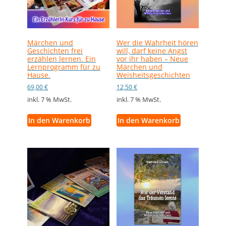
Märchen und
Wer die Wahrheit hören
Geschichten frei
will, darf keine Angst
erzählen lernen. Ein
vor ihr haben – Neue
Lernprogramm für zu
Märchen und
Hause.
Weisheitsgeschichten
69,00
€
12,50
€
inkl. 7 % MwSt.
inkl. 7 % MwSt.
In den Warenkorb
In den Warenkorb