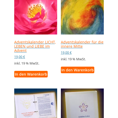
Adventskalender LICHT,
Adventskalender für die
LEBEN und LIEBE im
innere Mitte
Advent
19,00
€
19,00
€
inkl. 19 % MwSt.
inkl. 19 % MwSt.
In den Warenkorb
In den Warenkorb