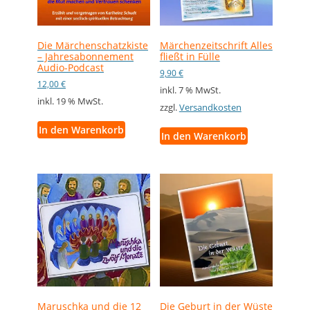
Die Märchenschatzkiste
Märchenzeitschrift Alles
– Jahresabonnement
fließt in Fülle
Audio-Podcast
9,90
€
12,00
€
inkl. 7 % MwSt.
inkl. 19 % MwSt.
zzgl.
Versandkosten
In den Warenkorb
In den Warenkorb
Maruschka und die 12
Die Geburt in der Wüste