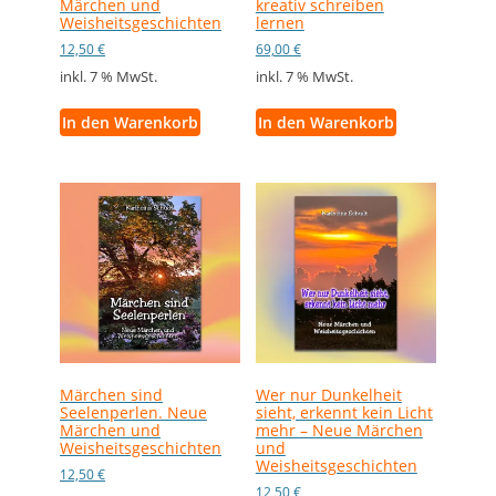
Märchen und
kreativ schreiben
Weisheitsgeschichten
lernen
12,50
€
69,00
€
inkl. 7 % MwSt.
inkl. 7 % MwSt.
In den Warenkorb
In den Warenkorb
Märchen sind
Wer nur Dunkelheit
Seelenperlen. Neue
sieht, erkennt kein Licht
Märchen und
mehr – Neue Märchen
Weisheitsgeschichten
und
Weisheitsgeschichten
12,50
€
12,50
€