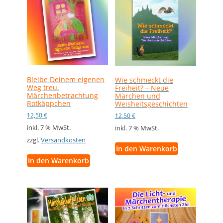
Bleibe Deinem eigenen
Wie schmeckt die
Weg treu.
Freiheit? – Neue
Märchenbetrachtung
Märchen und
Rotkäppchen
Weisheitsgeschichten
12,50
€
12,50
€
inkl. 7 % MwSt.
inkl. 7 % MwSt.
zzgl.
Versandkosten
In den Warenkorb
In den Warenkorb