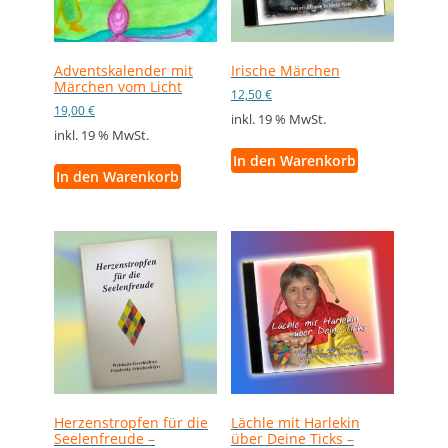
Adventskalender mit
Irische Märchen
Märchen vom Licht
12,50
€
19,00
€
inkl. 19 % MwSt.
inkl. 19 % MwSt.
In den Warenkorb
In den Warenkorb
Herzenstropfen für die
Lächle mit Harlekin
Seelenfreude –
über Deine Ticks –