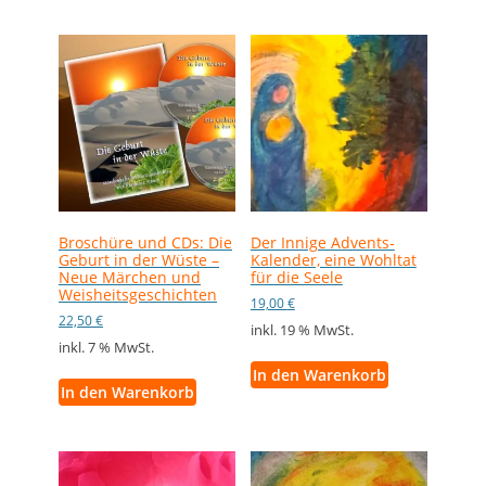
Broschüre und CDs: Die
Der Innige Advents-
Geburt in der Wüste –
Kalender, eine Wohltat
Neue Märchen und
für die Seele
Weisheitsgeschichten
19,00
€
22,50
€
inkl. 19 % MwSt.
inkl. 7 % MwSt.
In den Warenkorb
In den Warenkorb