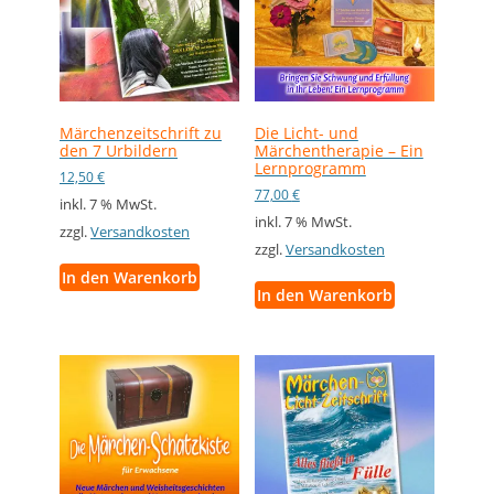
Märchenzeitschrift zu
Die Licht- und
den 7 Urbildern
Märchentherapie – Ein
Lernprogramm
12,50
€
77,00
€
inkl. 7 % MwSt.
inkl. 7 % MwSt.
zzgl.
Versandkosten
zzgl.
Versandkosten
In den Warenkorb
In den Warenkorb