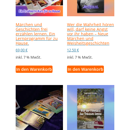
Märchen und
Wer die Wahrheit hören
Geschichten frei
will, darf keine Angst
erzählen lernen. Ein
vor ihr haben – Neue
Lernprogramm für zu
Märchen und
Hause.
Weisheitsgeschichten
69,00
€
12,50
€
inkl. 7 % MwSt.
inkl. 7 % MwSt.
In den Warenkorb
In den Warenkorb