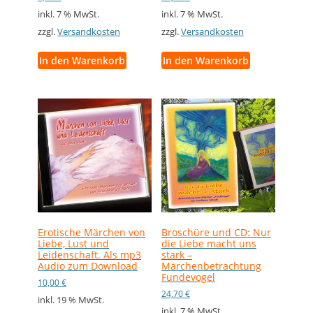
inkl. 7 % MwSt.
inkl. 7 % MwSt.
zzgl.
Versandkosten
zzgl.
Versandkosten
In den Warenkorb
In den Warenkorb
Erotische Märchen von
Broschüre und CD: Nur
Liebe, Lust und
die Liebe macht uns
Leidenschaft. Als mp3
stark –
Audio zum Download
Märchenbetrachtung
Fundevogel
10,00
€
24,70
€
inkl. 19 % MwSt.
inkl. 7 % MwSt.