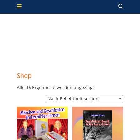
Primäres Menü
Zum
Such
Inhalt
springen
Shop
Nach
Alle 46 Ergebnisse werden angezeigt
Beliebtheit
sortiert