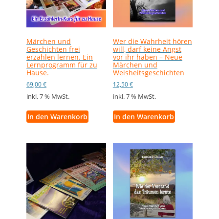
Märchen und
Wer die Wahrheit hören
Geschichten frei
will, darf keine Angst
erzählen lernen. Ein
vor ihr haben – Neue
Lernprogramm für zu
Märchen und
Hause.
Weisheitsgeschichten
69,00
€
12,50
€
inkl. 7 % MwSt.
inkl. 7 % MwSt.
In den Warenkorb
In den Warenkorb