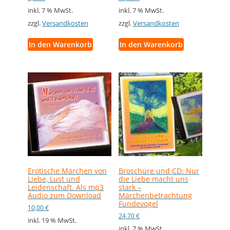
inkl. 7 % MwSt.
inkl. 7 % MwSt.
zzgl.
Versandkosten
zzgl.
Versandkosten
In den Warenkorb
In den Warenkorb
Erotische Märchen von
Broschüre und CD: Nur
Liebe, Lust und
die Liebe macht uns
Leidenschaft. Als mp3
stark –
Audio zum Download
Märchenbetrachtung
Fundevogel
10,00
€
24,70
€
inkl. 19 % MwSt.
inkl. 7 % MwSt.