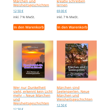
Märchen und
kreativ schreiben
Weisheitsgeschichten
lernen
12,50
€
69,00
€
inkl. 7 % MwSt.
inkl. 7 % MwSt.
In den Warenkorb
In den Warenkorb
Wer nur Dunkelheit
Märchen sind
sieht, erkennt kein Licht
Seelenperlen. Neue
mehr – Neue Märchen
Märchen und
und
Weisheitsgeschichten
Weisheitsgeschichten
12,50
€
12,50
€