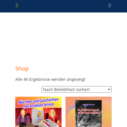
Primäres Menü
Zum
Such
Inhalt
springen
Shop
Nach
Alle 46 Ergebnisse werden angezeigt
Beliebtheit
sortiert