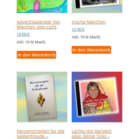
Adventskalender mit
Irische Märchen
Märchen vom Licht
12,50
€
19,00
€
inkl. 19 % MwSt.
inkl. 19 % MwSt.
In den Warenkorb
In den Warenkorb
Herzenstropfen für die
Lächle mit Harlekin
Seelenfreude –
über Deine Ticks –