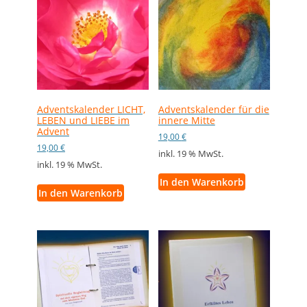
Adventskalender LICHT,
Adventskalender für die
LEBEN und LIEBE im
innere Mitte
Advent
19,00
€
19,00
€
inkl. 19 % MwSt.
inkl. 19 % MwSt.
In den Warenkorb
In den Warenkorb