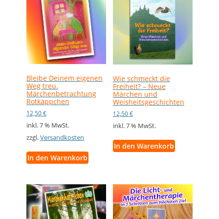
Bleibe Deinem eigenen
Wie schmeckt die
Weg treu.
Freiheit? – Neue
Märchenbetrachtung
Märchen und
Rotkäppchen
Weisheitsgeschichten
12,50
€
12,50
€
inkl. 7 % MwSt.
inkl. 7 % MwSt.
zzgl.
Versandkosten
In den Warenkorb
In den Warenkorb