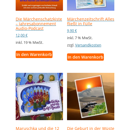
Die Märchenschatzkiste
Märchenzeitschrift Alles
– Jahresabonnement
fließt in Fülle
Audio-Podcast
9,90
€
12,00
€
inkl. 7 % MwSt.
inkl. 19 % MwSt.
zzgl.
Versandkosten
In den Warenkorb
In den Warenkorb
Maruschka und die 12
Die Geburt in der Wüste