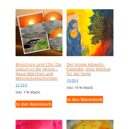
Broschüre und CDs: Die
Der Innige Advents-
Geburt in der Wüste –
Kalender, eine Wohltat
Neue Märchen und
für die Seele
Weisheitsgeschichten
19,00
€
22,50
€
inkl. 19 % MwSt.
inkl. 7 % MwSt.
In den Warenkorb
In den Warenkorb