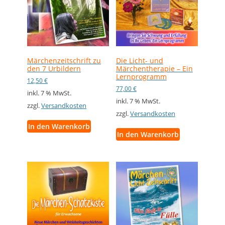
Märchenzeitschrift zu
Die Licht- und
den 7 Urbildern
Märchentherapie – Ein
Lernprogramm
12,50
€
77,00
€
inkl. 7 % MwSt.
inkl. 7 % MwSt.
zzgl.
Versandkosten
zzgl.
Versandkosten
In den Warenkorb
In den Warenkorb